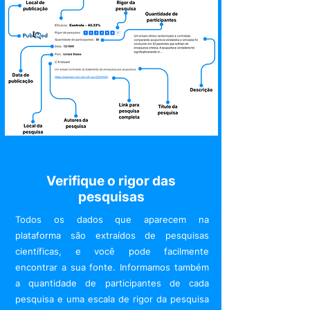
Verifique o rigor das
pesquisas
Todos os dados que aparecem na
plataforma são extraídos de pesquisas
científicas, e você pode facilmente
encontrar a sua fonte. Informamos também
a quantidade de participantes de cada
pesquisa e uma escala de rigor da pesquisa