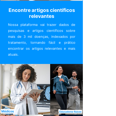
Encontre artigos científicos
relevantes
Nossa plataforma vai trazer dados de
pesquisas e artigos científicos sobre
mais de 3 mil doenças, indexados por
tratamento, tornando fácil e prático
encontrar os artigos relevantes e mais
atuais.