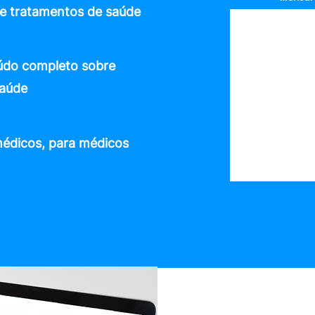
 de tratamentos de saúde
údo completo sobre
saúde
médicos, para médicos