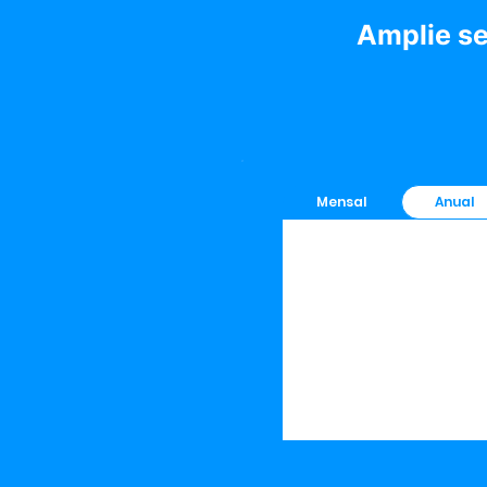
Amplie s
Mensal
Anual