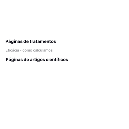
Páginas de tratamentos
Eficácia - como calculamos
Páginas de artigos científicos
Rigor da pesquisa - critérios
Documentos
Politica de Privacidade
Termos de uso
Fale com a gente!
(45) 99904-0371
contato@telix.inf.br