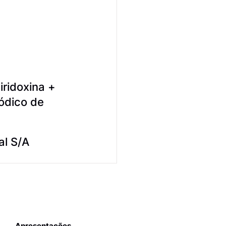
iridoxina +
sódico de
al S/A
Apresentações