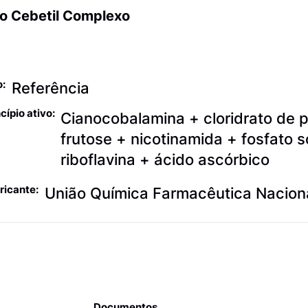
o Cebetil Complexo
taminas ou minerais associados a
tros fármacos
o:
Referência
cípio ativo:
Cianocobalamina + cloridrato de p
frutose + nicotinamida + fosfato 
riboflavina + ácido ascórbico
ricante:
União Química Farmacêutica Nacion
Documentos