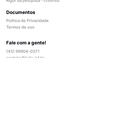
Rigor da pesquisa - critérios
Documentos
Politica de Privacidade
Termos de uso
Fale com a gente!
(45) 99904-0371
contato@telix.inf.br
Apresentações
Perguntas e respostas
Blog
Quem somos
Depoimentos
Opiniões de especialistas
Contratar
Plano mensal -