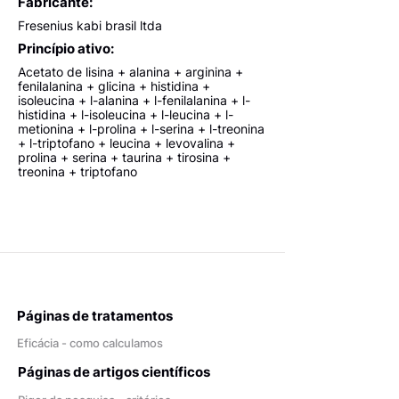
Fabricante:
Fresenius kabi brasil ltda
Princípio ativo:
Acetato de lisina + alanina + arginina +
fenilalanina + glicina + histidina +
isoleucina + l-alanina + l-fenilalanina + l-
histidina + l-isoleucina + l-leucina + l-
metionina + l-prolina + l-serina + l-treonina
+ l-triptofano + leucina + levovalina +
prolina + serina + taurina + tirosina +
treonina + triptofano
Páginas de tratamentos
Eficácia - como calculamos
Páginas de artigos científicos