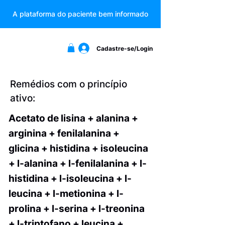
A plataforma do paciente bem informado
Cadastre-se/Login
Remédios com o princípio
ativo:
Acetato de lisina + alanina +
arginina + fenilalanina +
glicina + histidina + isoleucina
+ l-alanina + l-fenilalanina + l-
histidina + l-isoleucina + l-
leucina + l-metionina + l-
prolina + l-serina + l-treonina
+ l-triptofano + leucina +