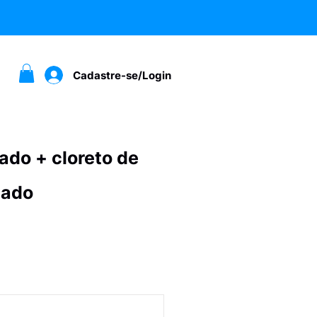
Cadastre-se/Login
ado + cloreto de
tado