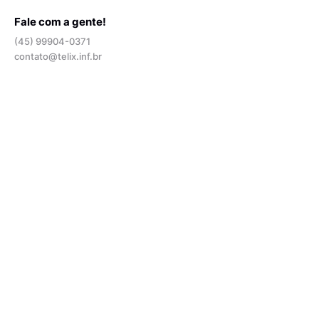
Fale com a gente!
(45) 99904-0371
contato@telix.inf.br
Apresentações
Perguntas e respostas
Blog
Quem somos
Depoimentos
Opiniões de especialistas
Contratar
Plano mensal -
Enxaqueca
Acesso grátis ao banco
de dados