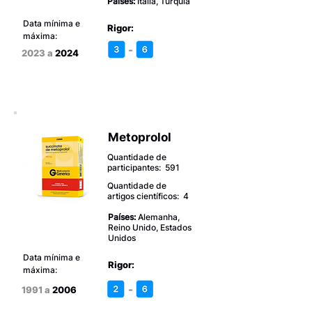
Países:
Itália, Turquia
Data mínima e
Rigor:
máxima:
-
2023 a
2024
Metoprolol
Quantidade de
participantes: 591
Quantidade de
artigos científicos: 4
Países:
Alemanha,
Reino Unido, Estados
Unidos
Data mínima e
Rigor:
máxima:
-
1991 a
2006