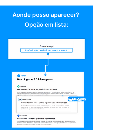
Aonde posso aparecer?
Opção em lista:
Você aqui!