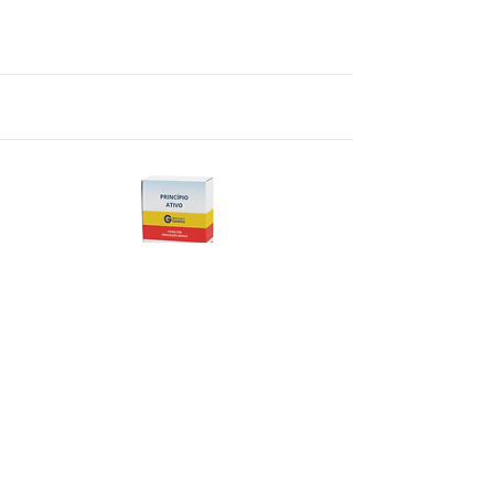
Acetato de dexametasona
Glicocorticoides tópicos simples exceto
uso oftálmico
Genérico
Tipo:
Fabricante:
Laboratório Globo S.A.
Princípio ativo: