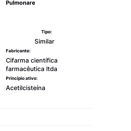
Pulmonare
Expectorantes balsâmicos
e mucolíticos
Tipo:
Similar
Fabricante:
Cifarma científica
farmacêutica ltda
Princípio ativo:
Acetilcisteína