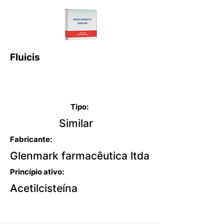
Fluicis
Expectorantes balsâmicos
e mucolíticos
Tipo:
Similar
Fabricante:
Glenmark farmacêutica ltda
Princípio ativo:
Acetilcisteína