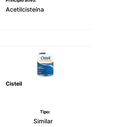
Princípio ativo:
Acetilcisteína
Cisteil
Expectorantes balsâmicos
e mucolíticos
Tipo:
Similar