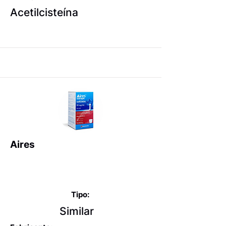
Acetilcisteína
Aires
Expectorantes balsâmicos
e mucolíticos
Tipo:
Similar