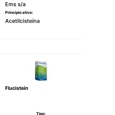
Ems s/a
Princípio ativo:
Acetilcisteína
Flucistein
Expectorantes balsâmicos
e mucolíticos
Tipo: