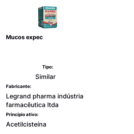
Mucos expec
Expectorantes balsâmicos
e mucolíticos
Tipo:
Similar
Fabricante:
Legrand pharma indústria
farmacêutica ltda
Princípio ativo:
Acetilcisteína