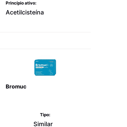
Princípio ativo:
Acetilcisteína
Bromuc
Expectorantes balsâmicos
e mucolíticos
Tipo:
Similar