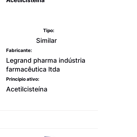
Acetilcisteína
Expectorantes balsâmicos
e mucolíticos
Tipo:
Similar
Fabricante:
Legrand pharma indústria
farmacêutica ltda
Princípio ativo:
Acetilcisteína