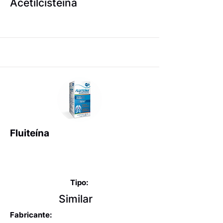
Acetilcisteína
Fluiteína
Expectorantes balsâmicos
e mucolíticos
Tipo:
Similar
Fabricante: