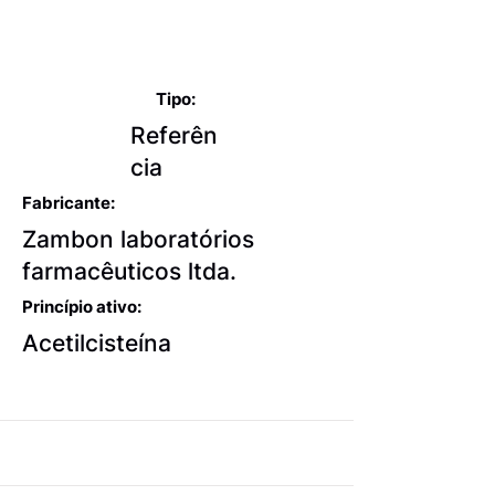
Expectorantes balsâmicos
e mucolíticos
Tipo:
Referên
cia
Fabricante:
Zambon laboratórios
farmacêuticos ltda.
Princípio ativo:
Acetilcisteína