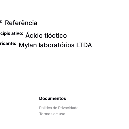
tros produtos não enquadrados em classe
rapêutica específica
o:
Referência
cípio ativo:
Ácido tióctico
ricante:
Mylan laboratórios LTDA
Documentos
Politica de Privacidade
Termos de uso