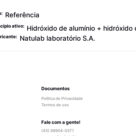
tiácido
o:
Referência
cípio ativo:
Hidróxido de alumínio + hidróxido
ricante:
Natulab laboratório S.A.
Documentos
Politica de Privacidade
Termos de uso
Fale com a gente!
(45) 99904-0371