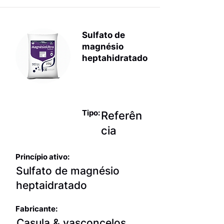
Sulfato de
magnésio
heptahidratado
Eletrólitos
simples
Tipo:
Referên
cia
Princípio ativo:
Sulfato de magnésio
heptaidratado
Fabricante:
Casula & vasconcelos