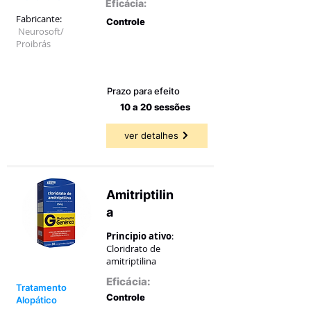
Eficácia:
Fabricante:
Controle
Neurosoft/
Proibrás
31,37 a
80,39%
Prazo para efeito
10 a 20 sessões
ver detalhes
Amitriptilin
a
Principio ativo
:
Cloridrato de
amitriptilina
Eficácia:
Tratamento
Controle
Alopático