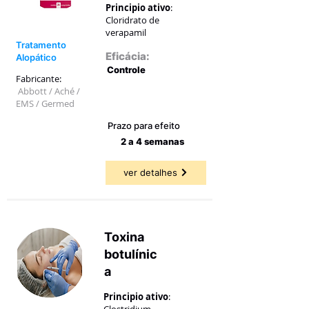
Principio ativo
:
Cloridrato de
verapamil
Tratamento
Eficácia:
Alopático
Controle
Fabricante:
Abbott / Aché /
39,85 a
83,33%
EMS / Germed
Prazo para efeito
2 a 4 semanas
ver detalhes
Toxina
botulínic
a
Principio ativo
:
Clostridium