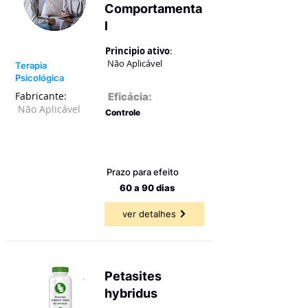
Comportamenta
l
Principio ativo
:
Não Aplicável
Terapia
Psicológica
Fabricante:
Eficácia:
Não Aplicável
Controle
77,78 a
77,78%
Prazo para efeito
60 a 90 dias
ver detalhes
Petasites
hybridus