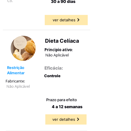
Co.
30 a 90 dias
ver detalhes
Dieta Celíaca
Principio ativo
:
Não Aplicável
Restrição
Eficácia:
Alimentar
Controle
Fabricante:
Não Aplicável
52,31 a
68,75%
Prazo para efeito
4 a 12 semanas
ver detalhes