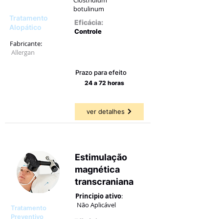
botulinum
Tratamento
Eficácia:
Alopático
Controle
Fabricante:
25,71 a
83,33%
Allergan
Prazo para efeito
24 a 72 horas
ver detalhes
Estimulação
magnética
transcraniana
Principio ativo
:
Não Aplicável
Tratamento
Preventivo