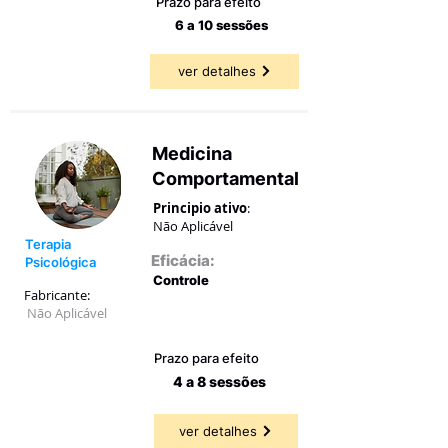
Prazo para efeito
6 a 10 sessões
ver detalhes
Medicina
Comportamental
Principio ativo
:
Não Aplicável
Terapia
Eficácia:
Psicológica
Controle
Fabricante:
Não Aplicável
78,41 a
78,41%
Prazo para efeito
4 a 8 sessões
ver detalhes