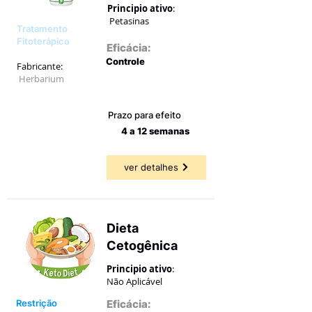
Principio ativo
:
Petasinas
Tratamento
Fitoterápico
Eficácia:
Controle
Fabricante:
Herbarium
45,45 a
76,85%
Prazo para efeito
4 a 12 semanas
ver detalhes
Dieta
Cetogênica
Principio ativo
:
Não Aplicável
Restrição
Eficácia: