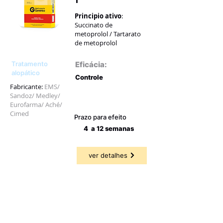
Principio ativo
:
Succinato de
metoprolol / Tartarato
de metoprolol
Tratamento
Eficácia:
alopático
Controle
Fabricante:
EMS/
Sandoz/ Medley/
49,09 a
57,17%
Eurofarma/ Aché/
Cimed
Prazo para efeito
4 a 12 semanas
ver detalhes
Topamax
Principio ativo
: