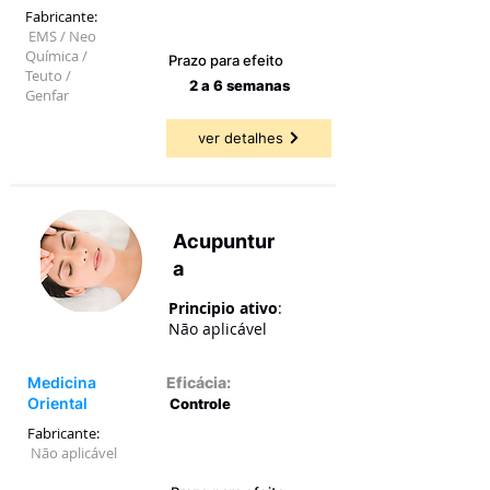
47,22 a
80,00%
Fabricante:
EMS / Neo
Química /
Prazo para efeito
Teuto /
2 a 6 semanas
Genfar
ver detalhes
Acupuntur
a
Principio ativo
:
Não aplicável
Medicina
Eficácia:
Oriental
Controle
Fabricante:
43,33 a
80,00%
Não aplicável