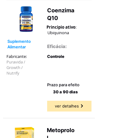
Coenzima
Q10
Principio ativo
:
Ubiquinona
Suplemento
Eficácia:
Alimentar
Fabricante:
Controle
Puravida /
Growth /
47,62 a
62,50%
Nutrify
Prazo para efeito
30 a 90 dias
ver detalhes
Metoprolo
l