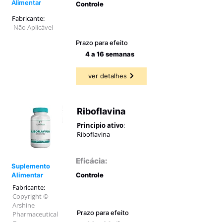
Alimentar
Controle
Fabricante:
73,91 a
74,29%
Não Aplicável
Prazo para efeito
4 a 16 semanas
ver detalhes
Riboflavina
Principio ativo
:
Riboflavina
Eficácia:
Suplemento
Alimentar
Controle
Fabricante:
58,84 a
69,23%
Copyright ©
Arshine
Prazo para efeito
Pharmaceutical