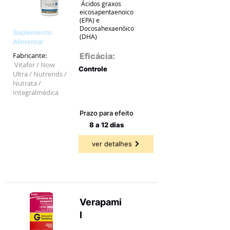
Ácidos graxos
eicosapentaenoico
(EPA) e
Docosahexaenóico
Suplemento
(DHA)
Alimentar
Fabricante:
Eficácia:
Vitafor / Now
Controle
Ultra / Nutrends /
Nutrata /
66,67 a
86,96%
Integralmédica
Prazo para efeito
8 a 12 dias
ver detalhes
Verapami
l