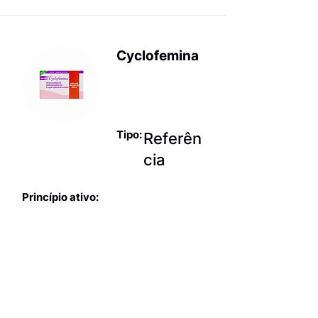
Cyclofemina
Anticoncepci
onais
Tipo:
Referên
cia
Princípio ativo:
Acetato de
medroxiprogesterona +
cipionato de estradiol
Fabricante:
Hemafarma com. e ind.