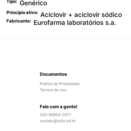
Tipo:
Genérico
Princípio ativo:
Aciclovir + aciclovir sódico
Fabricante:
Eurofarma laboratórios s.a.
Documentos
Politica de Privacidade
Termos de uso
Fale com a gente!
(45) 99904-0371
contato@telix.inf.br