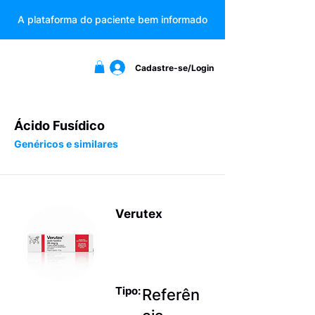
A plataforma do paciente bem informado
Cadastre-se/Login
Ácido Fusídico
Genéricos e similares
Verutex
Antinfeccios
os tópicos
Tipo:
Referên