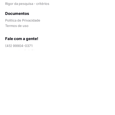
Rigor da pesquisa - critérios
Documentos
Politica de Privacidade
Termos de uso
Fale com a gente!
(45) 99904-0371
contato@telix.inf.br
Apresentações
Perguntas e respostas
Blog
Quem somos
Depoimentos
Opiniões de especialistas
Contratar
Plano mensal -