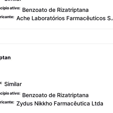
cípio ativo:
Benzoato de Rizatriptana
ricante:
Ache Laboratórios Farmacêuticos S.
ptan
algésicos contra
xaqueca
o:
Similar
cípio ativo:
Benzoato de Rizatriptana
ricante:
Zydus Nikkho Farmacêutica Ltda