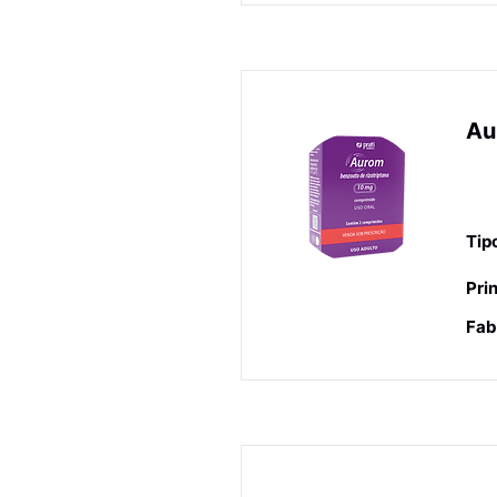
Au
An
en
Tip
Prin
Fab