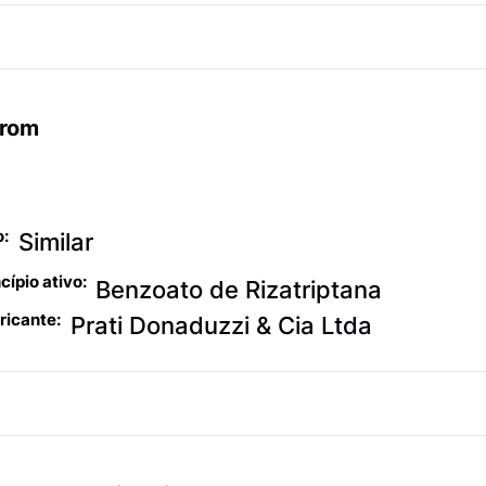
rom
algésicos contra
xaqueca
o:
Similar
cípio ativo:
Benzoato de Rizatriptana
ricante:
Prati Donaduzzi & Cia Ltda