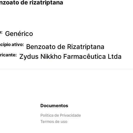
nzoato de rizatriptana
algésicos contra
xaqueca
o:
Genérico
cípio ativo:
Benzoato de Rizatriptana
ricante:
Zydus Nikkho Farmacêutica Ltda
Documentos
Politica de Privacidade
Termos de uso