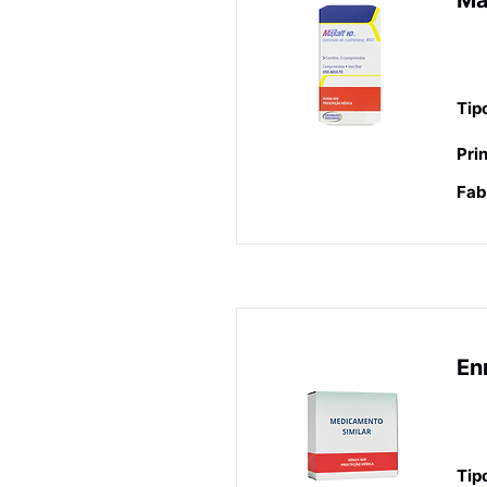
Ma
An
en
Tip
Prin
Fab
En
An
en
Tip