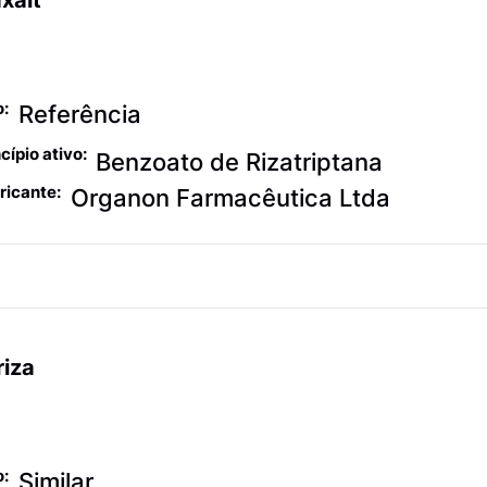
xalt
algésicos contra
xaqueca
o:
Referência
cípio ativo:
Benzoato de Rizatriptana
ricante:
Organon Farmacêutica Ltda
riza
algésicos contra
xaqueca
o:
Similar