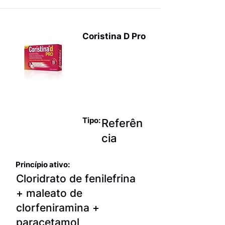
Coristina D Pro
Produtos
para terapia
sintomática
da gripe
Tipo:
Referên
cia
Princípio ativo:
Cloridrato de fenilefrina
+ maleato de
clorfeniramina +
paracetamol