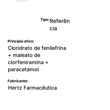
sintomática
da gripe
Tipo:
Referên
cia
Princípio ativo:
Cloridrato de fenilefrina
+ maleato de
clorfeniramina +
paracetamol
Fabricante:
Hertz Farmacêutica