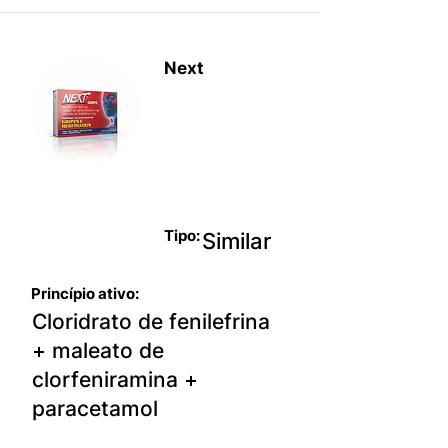
Next
Produtos
para terapia
sintomática
da gripe
Tipo:
Similar
Princípio ativo:
Cloridrato de fenilefrina
+ maleato de
clorfeniramina +
paracetamol