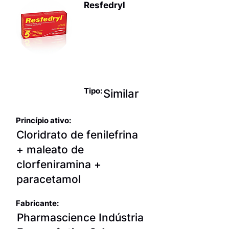
Resfedryl
Produtos
para terapia
sintomática
da gripe
Tipo:
Similar
Princípio ativo:
Cloridrato de fenilefrina
+ maleato de
clorfeniramina +
paracetamol
Fabricante:
Pharmascience Indústria