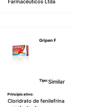
Farmacêuticos Ltda
Gripen F
Antigripais
Sem
Antiinfeccios
os
Tipo:
Similar
Princípio ativo:
Cloridrato de fenilefrina