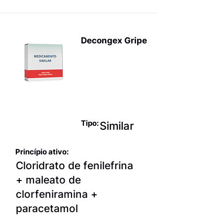
Decongex Gripe
Produtos
para terapia
sintomática
da gripe
Tipo:
Similar
Princípio ativo:
Cloridrato de fenilefrina
+ maleato de
clorfeniramina +
paracetamol