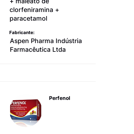
+ maleato de
clorfeniramina +
paracetamol
Fabricante:
Aspen Pharma Indústria
Farmacêutica Ltda
Perfenol
Produtos
para terapia
sintomática