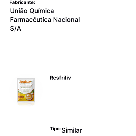
Fabricante:
União Química
Farmacêutica Nacional
S/A
Resfriliv
Produtos
para terapia
sintomática
da gripe
Tipo:
Similar