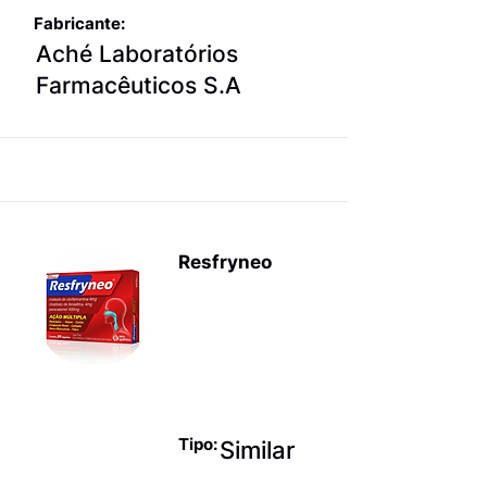
Fabricante:
Aché Laboratórios
Farmacêuticos S.A
Resfryneo
Produtos
para terapia
sintomática
da gripe
Tipo:
Similar