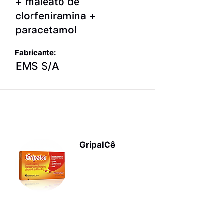
+ maleato de
clorfeniramina +
paracetamol
Fabricante:
EMS S/A
GripalCê
Produtos
para terapia
sintomática
da gripe