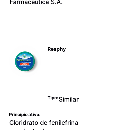
Farmacêutica S.A.
Resphy
Produtos
para terapia
sintomática
da gripe
Tipo:
Similar
Princípio ativo:
Cloridrato de fenilefrina