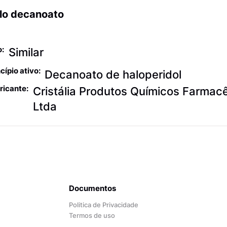
lo decanoato
urolepticos
o:
Similar
cípio ativo:
Decanoato de haloperidol
ricante:
Cristália Produtos Químicos Farmac
Ltda
Documentos
Politica de Privacidade
Termos de uso