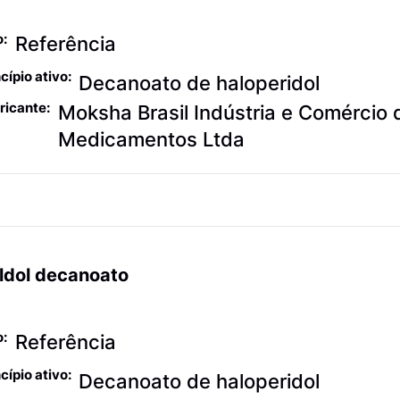
urolepticos
o:
Referência
cípio ativo:
Decanoato de haloperidol
ricante:
Moksha Brasil Indústria e Comércio 
Medicamentos Ltda
ldol decanoato
urolepticos
o:
Referência
cípio ativo:
Decanoato de haloperidol