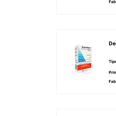
Fab
De
Ne
Tip
Prin
Fab