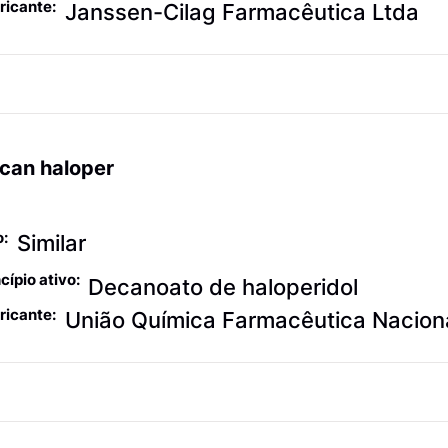
ricante:
Janssen-Cilag Farmacêutica Ltda
can haloper
urolepticos
o:
Similar
cípio ativo:
Decanoato de haloperidol
ricante:
União Química Farmacêutica Nacion